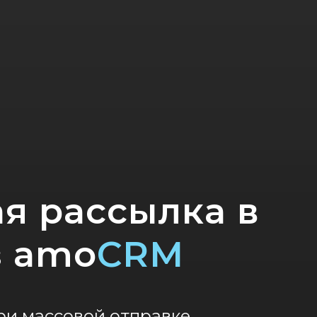
я рассылка в
з
amo
CRM
ри массовой отправке