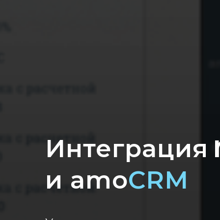
Интеграция
и
amo
CRM